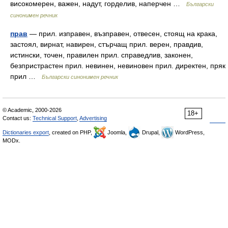
високомерен, важен, надут, горделив, наперчен …
Български
синонимен речник
прав
— прил. изправен, възправен, отвесен, стоящ на крака,
застоял, вирнат, навирен, стърчащ прил. верен, правдив,
истински, точен, правилен прил. справедлив, законен,
безпристрастен прил. невинен, невиновен прил. директен, пряк
прил …
Български синонимен речник
© Academic, 2000-2026
18+
Contact us:
Technical Support
,
Advertising
Dictionaries export
, created on PHP,
Joomla,
Drupal,
WordPress,
MODx.