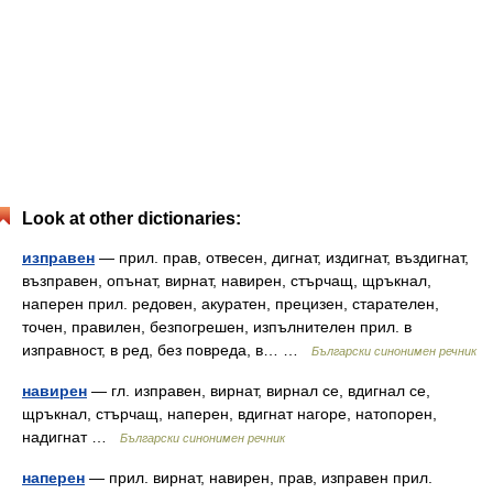
Look at other dictionaries:
изправен
— прил. прав, отвесен, дигнат, издигнат, въздигнат,
възправен, опънат, вирнат, навирен, стърчащ, щръкнал,
наперен прил. редовен, акуратен, прецизен, старателен,
точен, правилен, безпогрешен, изпълнителен прил. в
изправност, в ред, без повреда, в… …
Български синонимен речник
навирен
— гл. изправен, вирнат, вирнал се, вдигнал се,
щръкнал, стърчащ, наперен, вдигнат нагоре, натопорен,
надигнат …
Български синонимен речник
наперен
— прил. вирнат, навирен, прав, изправен прил.